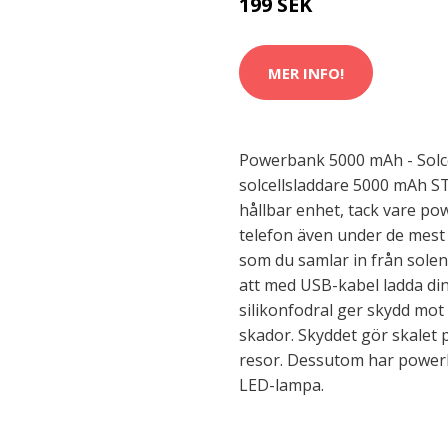
199 SEK
MER INFO!
Powerbank 5000 mAh - Solce
solcellsladdare 5000 mAh S
hållbar enhet, tack vare p
telefon även under de mest
som du samlar in från solen
att med USB-kabel ladda din
silikonfodral ger skydd mo
skador. Skyddet gör skalet 
resor. Dessutom har power
LED-lampa.