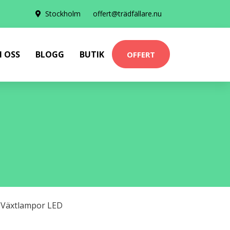
Stockholm
offert@trädfällare.nu
 OSS
BLOGG
BUTIK
OFFERT
,
Växtlampor LED