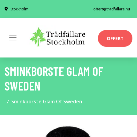
Stockholm
offert@trädfällare.nu
OFFERT
SMINKBORSTE GLAM OF
SWEDEN
Sminkborste Glam Of Sweden