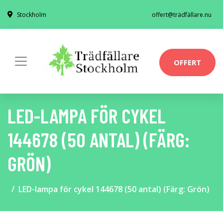
Stockholm
offert@trädfällare.nu
OFFERT
LED-LAMPA FÖR CYKEL
144678 (50 ANTAL) (FÄRG:
GRÖN)
LED-lampa för cykel 144678 (50 antal) (Färg: Grön)