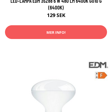
LED-LAMPA EDM 35288 6 W 480 LM 6400K GU10 G
(6400K)
129 SEK
MER INFO!