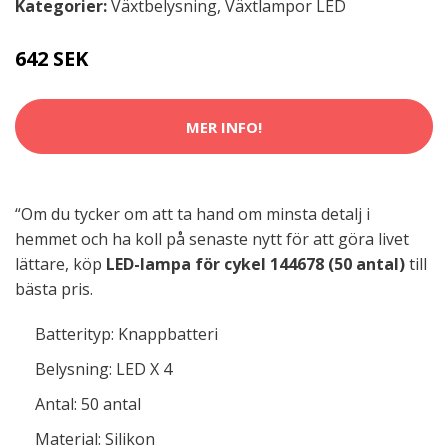
Kategorier:
Växtbelysning
,
Växtlampor LED
642 SEK
MER INFO!
“Om du tycker om att ta hand om minsta detalj i
hemmet och ha koll på senaste nytt för att göra livet
lättare, köp
LED-lampa för cykel 144678 (50 antal)
till
bästa pris.
Batterityp: Knappbatteri
Belysning: LED X 4
Antal: 50 antal
Material: Silikon