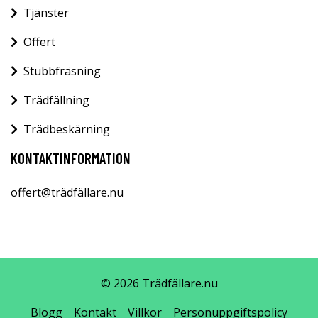
Tjänster
Offert
Stubbfräsning
Trädfällning
Trädbeskärning
KONTAKTINFORMATION
offert@trädfällare.nu
© 2026 Trädfällare.nu
Blogg
Kontakt
Villkor
Personuppgiftspolicy