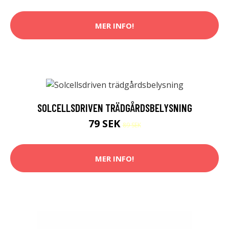
MER INFO!
SOLCELLSDRIVEN TRÄDGÅRDSBELYSNING
79 SEK
89 SEK
MER INFO!