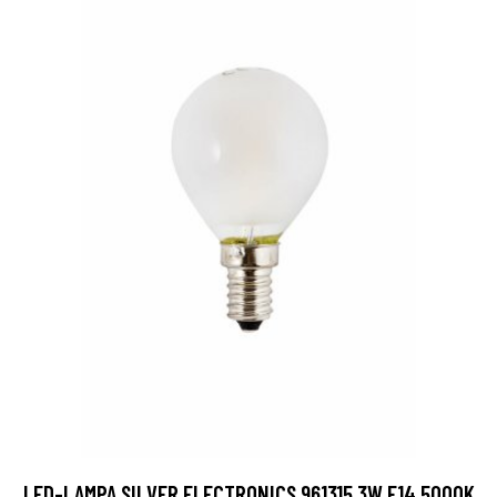
LED-LAMPA SILVER ELECTRONICS 961315 3W E14 5000K