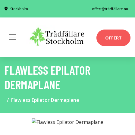
Stockholm
offert@trädfällare.nu
OFFERT
FLAWLESS EPILATOR
DERMAPLANE
Flawless Epilator Dermaplane