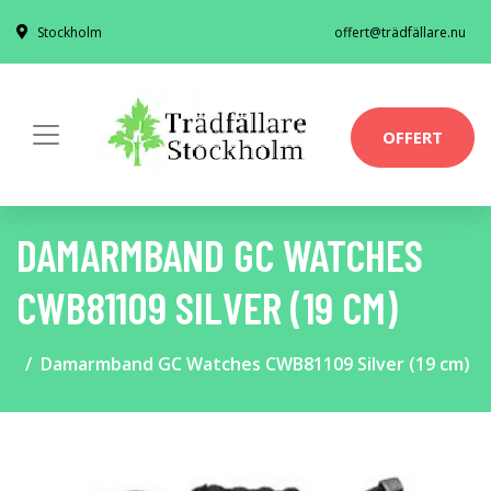
Stockholm
offert@trädfällare.nu
OFFERT
DAMARMBAND GC WATCHES
CWB81109 SILVER (19 CM)
Damarmband GC Watches CWB81109 Silver (19 cm)