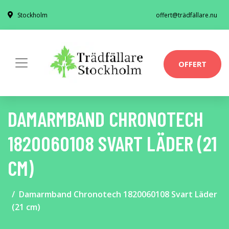
Stockholm
offert@trädfällare.nu
OFFERT
DAMARMBAND CHRONOTECH
1820060108 SVART LÄDER (21
CM)
Damarmband Chronotech 1820060108 Svart Läder
(21 cm)