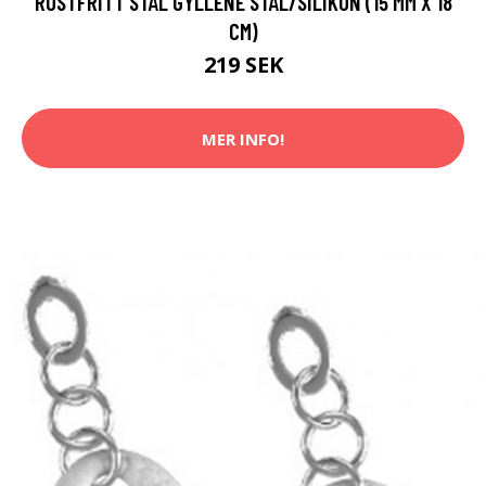
ROSTFRITT STÅL GYLLENE STÅL/SILIKON (15 MM X 18
CM)
219 SEK
MER INFO!