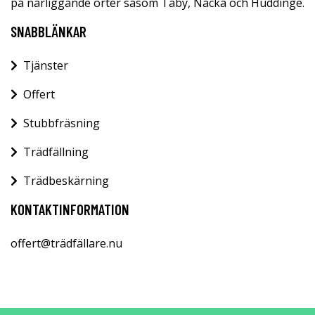
på närliggande orter såsom Täby, Nacka och Huddinge.
SNABBLÄNKAR
Tjänster
Offert
Stubbfräsning
Trädfällning
Trädbeskärning
KONTAKTINFORMATION
offert@trädfällare.nu