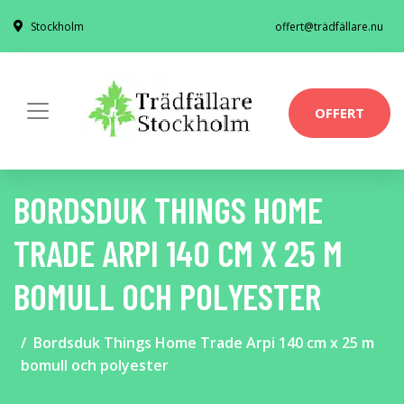
Stockholm
offert@trädfällare.nu
OFFERT
BORDSDUK THINGS HOME
TRADE ARPI 140 CM X 25 M
BOMULL OCH POLYESTER
Bordsduk Things Home Trade Arpi 140 cm x 25 m
bomull och polyester