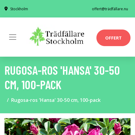
Stockholm
offert@trädfällare.nu
OFFERT
RUGOSA-ROS 'HANSA' 30-50
CM, 100-PACK
Rugosa-ros 'Hansa' 30-50 cm, 100-pack