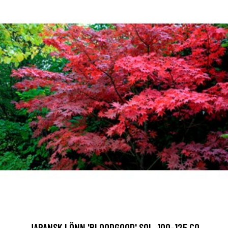
JAPANSK LÖNN 'BLOODGOOD' SOL, 100-125 CO