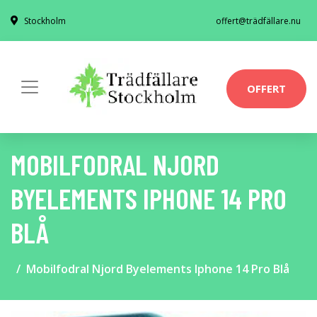
Stockholm
offert@trädfällare.nu
OFFERT
MOBILFODRAL NJORD
BYELEMENTS IPHONE 14 PRO
BLÅ
Mobilfodral Njord Byelements Iphone 14 Pro Blå