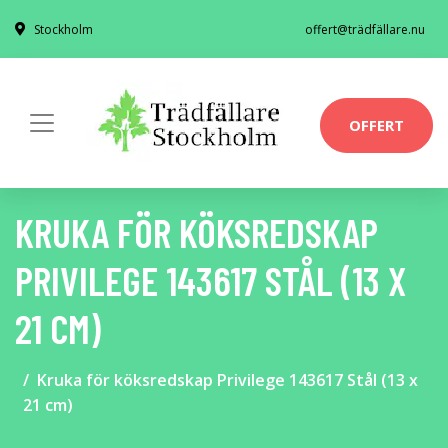
Stockholm
offert@trädfällare.nu
OFFERT
KRUKA FÖR KÖKSREDSKAP
PRIVILEGE 143617 STÅL (13 X
21 CM)
Kruka för köksredskap Privilege 143617 Stål (13 x
21 cm)