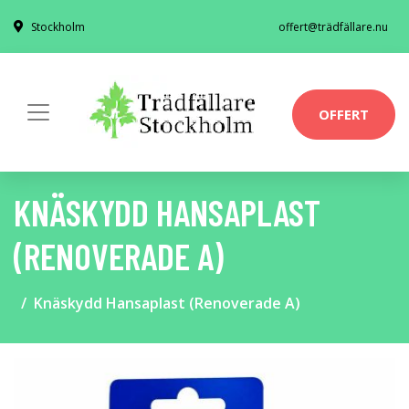
Stockholm
offert@trädfällare.nu
OFFERT
KNÄSKYDD HANSAPLAST
(RENOVERADE A)
Knäskydd Hansaplast (Renoverade A)