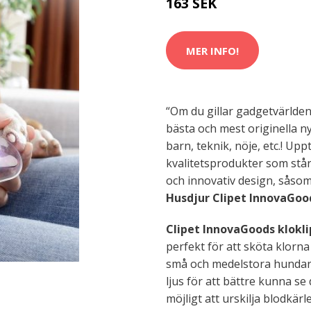
163 SEK
MER INFO!
“Om du gillar gadgetvärlde
bästa och mest originella n
barn, teknik, nöje, etc.! Upp
kvalitetsprodukter som står 
och innovativ design, såso
Husdjur Clipet InnovaGo
Clipet InnovaGoods klokl
perfekt för att sköta klorna
små och medelstora hundar 
ljus för att bättre kunna se 
möjligt att urskilja blodkär