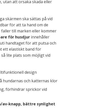
e, utan att orsaka skada eller
a skärmen ska sättas på vid
dbar för att ta hand om de
e faller till marken eller kommer
pare för husdjur
innehåller
uti handtaget för att putsa och
t ett elastiskt band för
så lite plats som möjligt vid
tifunktionell design
å hundarnas och katternas klor
g, förhindrar sprickor vid
på/av-knapp, bättre synlighet