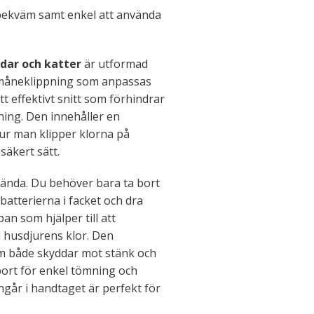
 bekväm samt enkel att använda
ndar och katter
är utformad
lvmåneklippning som anpassas
tt effektivt snitt som förhindrar
pning. Den innehåller en
ur man klipper klorna på
säkert sätt.
vända. Du behöver bara ta bort
 batterierna i facket och dra
n som hjälper till att
i husdjurens klor. Den
 både skyddar mot stänk och
bort för enkel tömning och
ngår i handtaget är perfekt för