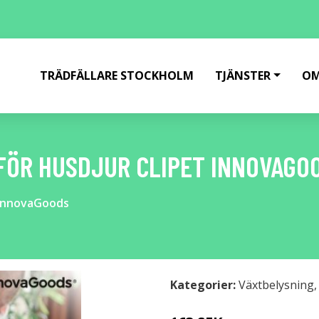
TRÄDFÄLLARE STOCKHOLM
TJÄNSTER
OM
FÖR HUSDJUR CLIPET INNOVAGO
 InnovaGoods
Kategorier:
Växtbelysning