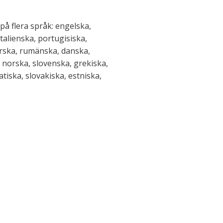
å flera språk: engelska,
italienska, portugisiska,
rska, rumänska, danska,
, norska, slovenska, grekiska,
atiska, slovakiska, estniska,