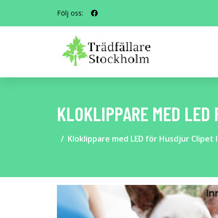
Följ oss:
KLOKLIPPARE MED LED 
Kloklippare med LED för Husdjur Clipet