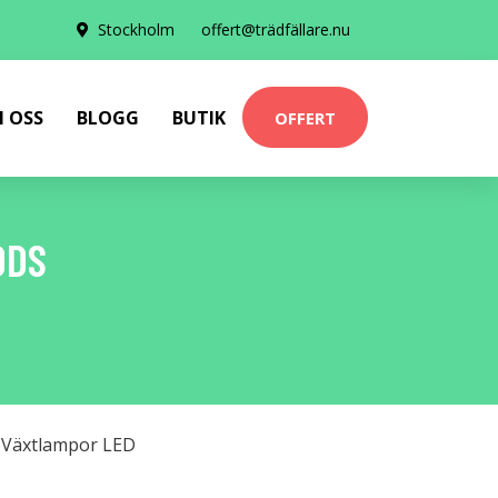
Stockholm
offert@trädfällare.nu
 OSS
BLOGG
BUTIK
OFFERT
ODS
,
Växtlampor LED