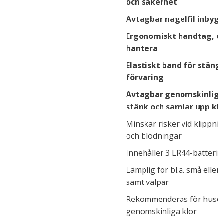
och säkerhet
Avtagbar nagelfil inby
Ergonomiskt handtag, 
hantera
Elastiskt band för stän
förvaring
Avtagbar genomskinlig
stänk och samlar upp k
Minskar risker vid klipp
och blödningar
Innehåller 3 LR44-batteri
Lämplig för bl.a. små ell
samt valpar
Rekommenderas för husd
genomskinliga klor