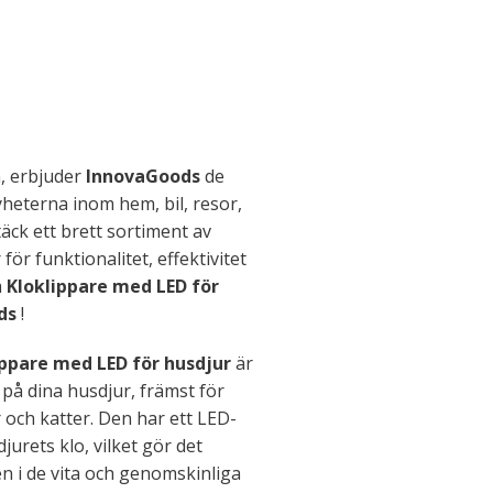
n, erbjuder
InnovaGoods
de
yheterna inom hem, bil, resor,
täck ett brett sortiment av
för funktionalitet, effektivitet
m
Kloklippare med LED för
ods
!
ippare med LED för husdjur
är
 på dina husdjur, främst för
och katter. Den har ett LED-
djurets klo, vilket gör det
len i de vita och genomskinliga