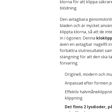
klorna för att klippa säkrar
blödning.
Den avtagbara genomskinlig
bladen och är mycket använ
klippta klorna, så att de int
in i ögonen. Denna
kloklip
även en avtagbar nagelfil in
förbättra slutresultatet sam
stängning för att den ska ta 
förvaring.
Originell, modern och mul
Anpassad efter formen p
Effektiv halvmåneklippnin
klippning
Det finns 2 lysdioder, 