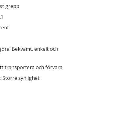
st grepp
x1
rent
göra: Bekvämt, enkelt och
att transportera och förvara
 Större synlighet