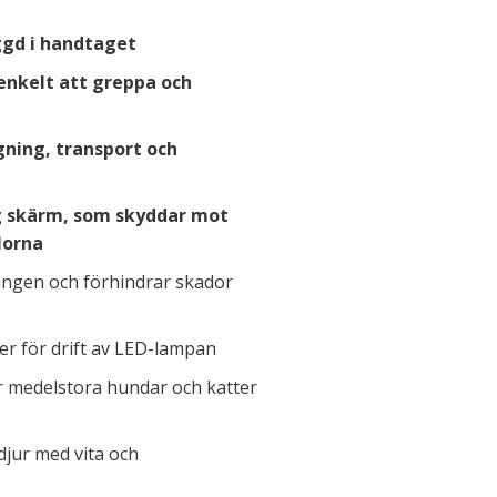
ggd i handtaget
enkelt att greppa och
gning, transport och
 skärm, som skyddar mot
lorna
ningen och förhindrar skador
er för drift av LED-lampan
er medelstora hundar och katter
jur med vita och