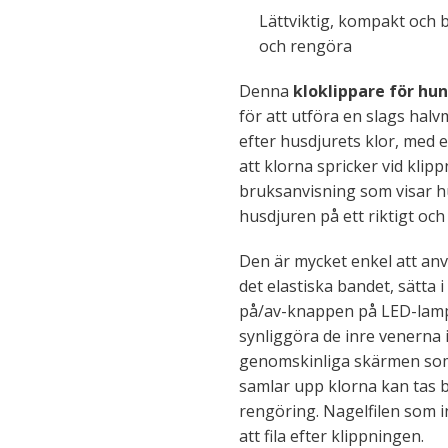
Lättviktig, kompakt och
och rengöra
Denna
kloklippare för hu
för att utföra en slags ha
efter husdjurets klor, med e
att klorna spricker vid klip
bruksanvisning som visar h
husdjuren på ett riktigt och 
Den är mycket enkel att an
det elastiska bandet, sätta i
på/av-knappen på LED-lampa
synliggöra de inre venerna 
genomskinliga skärmen som
samlar upp klorna kan tas 
rengöring. Nagelfilen som i
att fila efter klippningen.