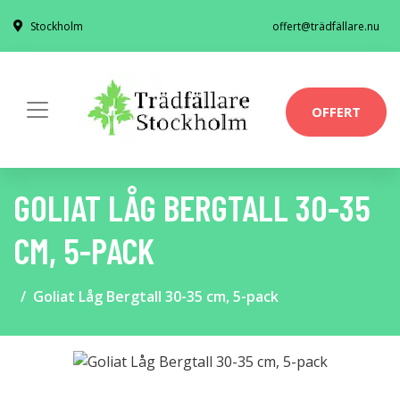
Stockholm
offert@trädfällare.nu
OFFERT
GOLIAT LÅG BERGTALL 30-35
CM, 5-PACK
Goliat Låg Bergtall 30-35 cm, 5-pack