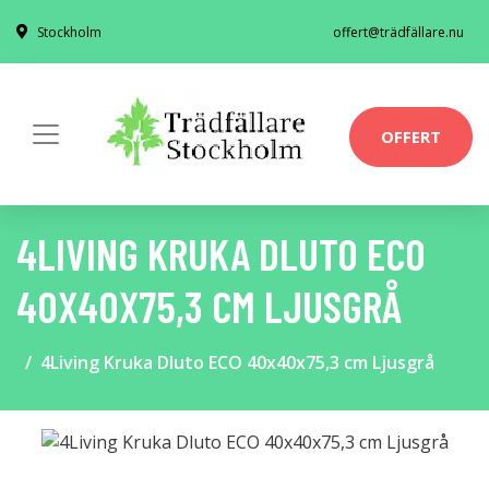
Stockholm
offert@trädfällare.nu
OFFERT
4LIVING KRUKA DLUTO ECO
40X40X75,3 CM LJUSGRÅ
4Living Kruka Dluto ECO 40x40x75,3 cm Ljusgrå